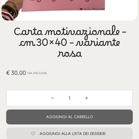
glia
io per Te
Carta motivazionale –
ino
cm.30×40 – variante
poetry
rosa
li pezzi unici
€
30,00
IVA INCLUSA
te Felici
tre
ettini
AGGIUNGI AL CARRELLO
AGGIUNGI ALLA LISTA DEI DESIDERI