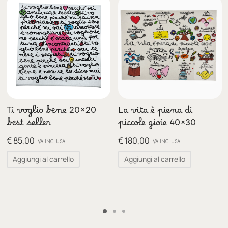
Ti voglio bene 20×20
La vita è piena di
best seller
piccole gioie 40×30
€
85,00
€
180,00
IVA INCLUSA
IVA INCLUSA
Aggiungi al carrello
Aggiungi al carrello