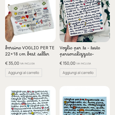
glia
io per Te
ino
poetry
borsino VOGLIO PER TE
Voglio per te – testo
li pezzi unici
22×18 cm best seller
personalizzato-
€
35,00
€
150,00
te Felici
IVA INCLUSA
IVA INCLUSA
Aggiungi al carrello
Aggiungi al carrello
tre
ettini