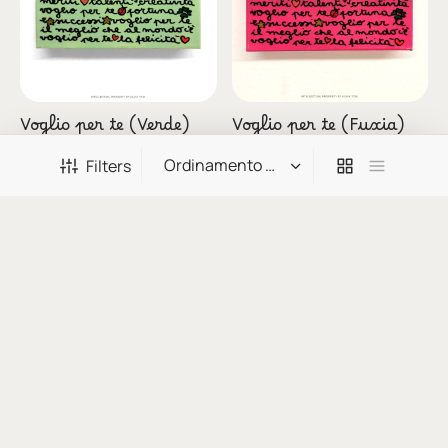
Voglio per te (Verde)
Voglio per te (Fuxia)
20X20
20X20
Filters
€
100,00
€
100,00
IVA INCLUSA
IVA INCLUSA
Leggi tutto
Aggiungi al carrello