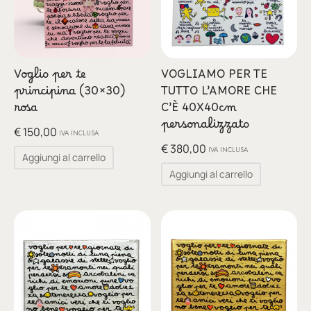
Voglio per te
VOGLIAMO PER TE
principina (30×30)
TUTTO L’AMORE CHE
rosa
C’È 40X40cm
personalizzato
€
150,00
IVA INCLUSA
€
380,00
IVA INCLUSA
Aggiungi al carrello
Aggiungi al carrello