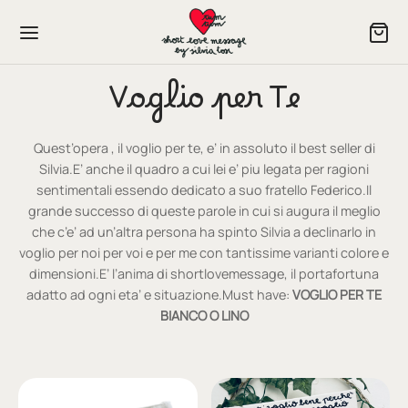
Voglio per Te
Quest’opera , il voglio per te, e’ in assoluto il best seller di
Silvia.E’ anche il quadro a cui lei e’ piu legata per ragioni
P NOW
sentimentali essendo dedicato a suo fratello Federico.Il
grande successo di queste parole in cui si augura il meglio
In
che c’e’ ad un’altra persona ha spinto Silvia a declinarlo in
voglio per noi per voi e per me con tantissime varianti colore e
dimensioni.E’ l’anima di shortlovemessage, il portafortuna
izia e Dolcezza
adatto ad ogni eta’ e situazione.Must have:
VOGLIO PER TE
BIANCO O LINO
re
ini