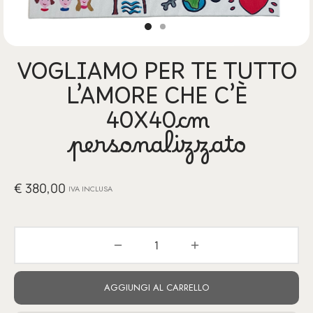
glia
io per Te
VOGLIAMO PER TE TUTTO
ino
L’AMORE CHE C’È
poetry
40X40cm
personalizzato
li pezzi unici
te Felici
€
380,00
IVA INCLUSA
tre
ettini
AGGIUNGI AL CARRELLO