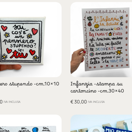
era:
è:
€ 48,00.
€ 40,00.
ero stupendo -cm.10×10
Infanzia -stampa su
cartoncino -cm.30×40
0
€
30,00
IVA INCLUSA
IVA INCLUSA