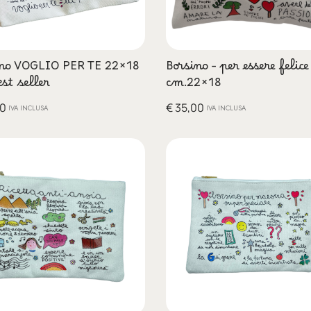
no VOGLIO PER TE 22×18
Borsino – per essere felice
st seller
cm.22×18
0
€
35,00
IVA INCLUSA
IVA INCLUSA