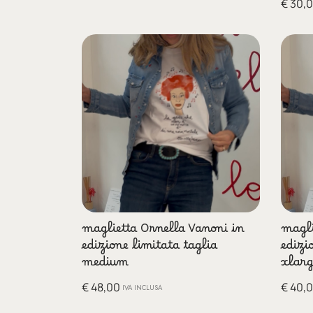
€
30,
maglietta Ornella Vanoni in
magli
edizione limitata taglia
edizi
medium
xlarg
€
48,00
€
40,
IVA INCLUSA