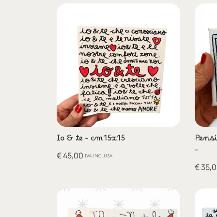
Io & te – cm15x15
Pensi
–
€
45,00
IVA INCLUSA
€
35,0