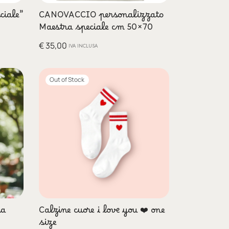
ciale”
CANOVACCIO personalizzato
Maestra speciale cm 50×70
€
35,00
IVA INCLUSA
Out of Stock
fa
Calzine cuore i love you ❤️ one
size