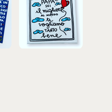
papà migliore ti vogliamo
bene 15×15
€
45,00
IVA INCLUSA