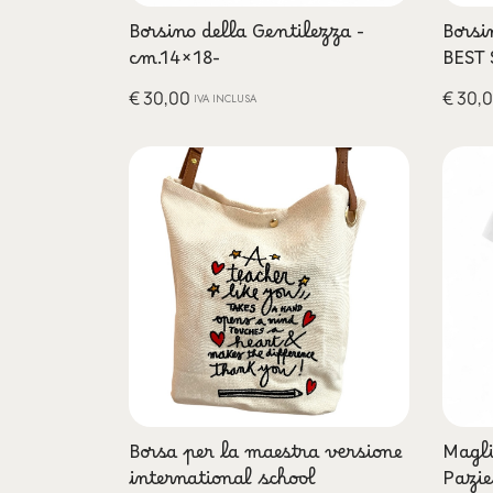
Borsino della Gentilezza -
Borsi
cm.14×18-
BEST
€
30,00
€
30,
IVA INCLUSA
Borsa per la maestra versione
Magli
international school
Pazie