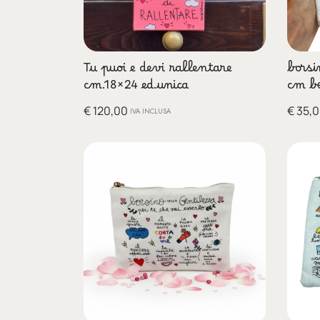
Tu puoi e devi rallentare
borsi
cm.18×24 ed.unica
cm be
€
120,00
€
35,0
IVA INCLUSA