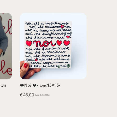
 in
❤️Noi ❤️- cm.15×15-
€
45,00
IVA INCLUSA