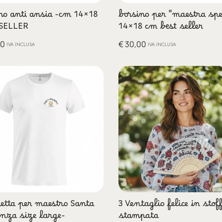
no anti ansia -cm 14×18
borsino per “maestra spe
 SELLER
14×18 cm best seller
00
€
30,00
IVA INCLUSA
IVA INCLUSA
etta per maestro Santa
3 Ventaglio felice in stof
nza size large-
stampata