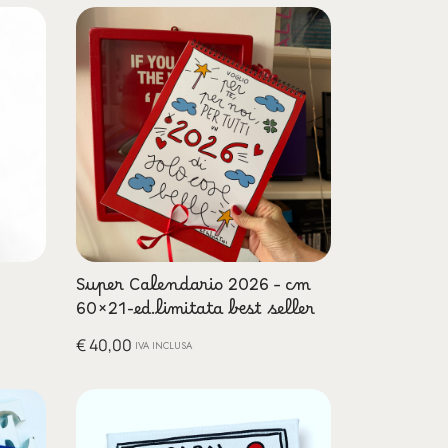
Super Calendario 2026 – cm
60×21-ed.limitata best seller
€
40,00
IVA INCLUSA