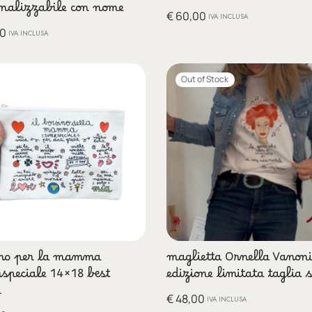
nalizzabile con nome
€
60,00
IVA INCLUSA
0
IVA INCLUSA
Out of Stock
ino per la mamma
maglietta Ornella Vanoni
speciale 14×18 best
edizione limitata taglia
r
€
48,00
IVA INCLUSA