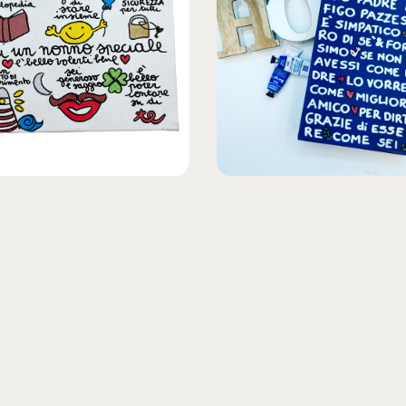
n nonno speciale 18×24
papà blu18x24
0
€
100,00
IVA INCLUSA
IVA INCLUSA