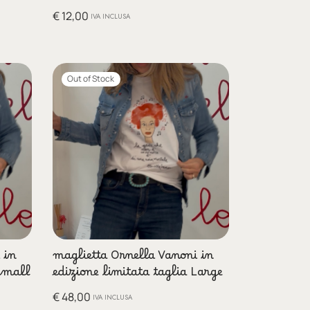
€
12,00
IVA INCLUSA
Out of Stock
 in
maglietta Ornella Vanoni in
 small
edizione limitata taglia Large
€
48,00
IVA INCLUSA