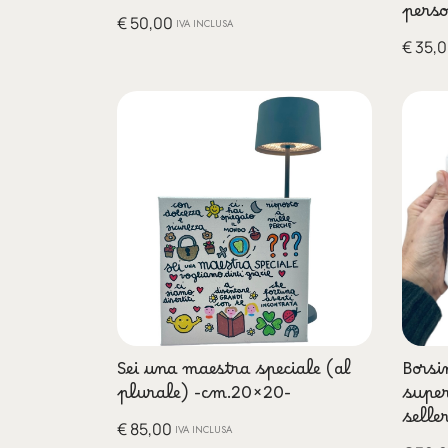
perso
€
50,00
IVA INCLUSA
€
35,0
Sei una maestra speciale (al
Bors
plurale) -cm.20×20-
super
selle
€
85,00
IVA INCLUSA