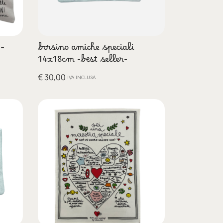
 –
borsino amiche speciali
14x18cm -best seller-
€
30,00
IVA INCLUSA