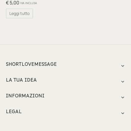
glia
€
5,00
IVA INCLUSA
Leggi tutto
io per Te
ino
poetry
li pezzi unici
SHORTLOVEMESSAGE
te Felici
LA TUA IDEA
tre
INFORMAZIONI
ettini
LEGAL