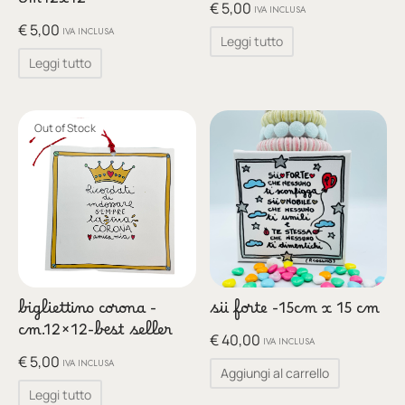
cm12x12-
glia
€
5,00
IVA INCLUSA
€
5,00
IVA INCLUSA
Leggi tutto
io per Te
Leggi tutto
ino
Out of Stock
poetry
li pezzi unici
te Felici
tre
bigliettino corona -
sii forte -15cm x 15 cm
ettini
cm.12×12-best seller
€
40,00
IVA INCLUSA
€
5,00
IVA INCLUSA
Aggiungi al carrello
Leggi tutto