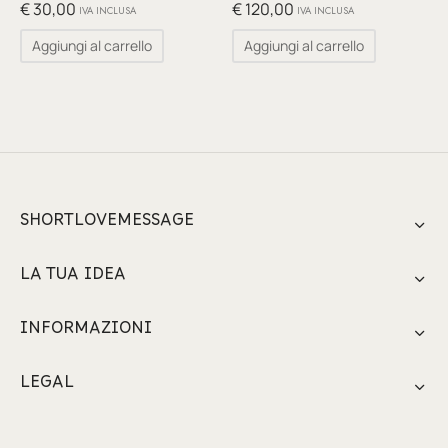
glia
€
30,00
€
120,00
IVA INCLUSA
IVA INCLUSA
Aggiungi al carrello
Aggiungi al carrello
io per Te
ino
poetry
li pezzi unici
SHORTLOVEMESSAGE
te Felici
LA TUA IDEA
tre
INFORMAZIONI
ettini
LEGAL