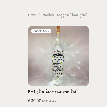
Home
/
Prodotti taggati “bottiglia”
Out of Stock
Bottiglia francese con led
€
39,00
IVA INCLUSA