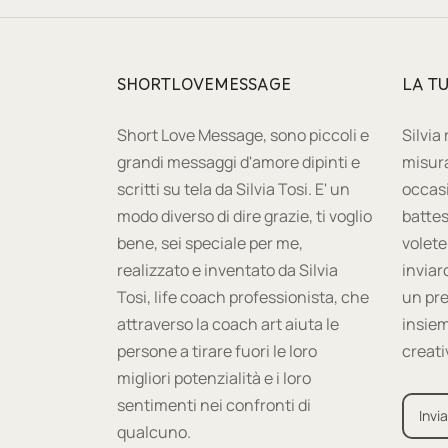
SHORTLOVEMESSAGE
LA T
Short Love Message, sono piccoli e
Silvia
grandi messaggi d'amore dipinti e
misura
scritti su tela da Silvia Tosi. E' un
occas
modo diverso di dire grazie, ti voglio
battes
bene, sei speciale per me,
volete
realizzato e inventato da Silvia
inviar
Tosi, life coach professionista, che
un pre
attraverso la coach art aiuta le
insiem
persone a tirare fuori le loro
creati
migliori potenzialità e i loro
sentimenti nei confronti di
Invia
qualcuno.