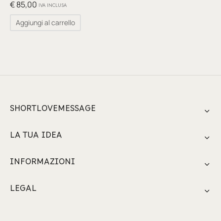
glia
€
85,00
IVA INCLUSA
Aggiungi al carrello
io per Te
ino
poetry
li pezzi unici
SHORTLOVEMESSAGE
te Felici
LA TUA IDEA
tre
INFORMAZIONI
ettini
LEGAL