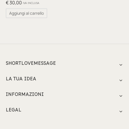
glia
€
30,00
IVA INCLUSA
Aggiungi al carrello
io per Te
ino
poetry
li pezzi unici
SHORTLOVEMESSAGE
te Felici
LA TUA IDEA
tre
INFORMAZIONI
ettini
LEGAL