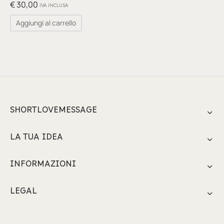
glia
€
30,00
IVA INCLUSA
Aggiungi al carrello
io per Te
ino
poetry
li pezzi unici
SHORTLOVEMESSAGE
te Felici
LA TUA IDEA
tre
INFORMAZIONI
ettini
LEGAL