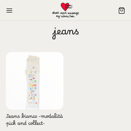
jeans
P NOW
In
izia e Dolcezza
re
Jeans bianco -modalità
ini
pick and collect-