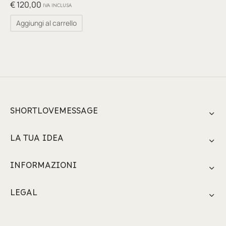
glia
€
120,00
IVA INCLUSA
Aggiungi al carrello
io per Te
ino
poetry
li pezzi unici
SHORTLOVEMESSAGE
te Felici
LA TUA IDEA
tre
INFORMAZIONI
ettini
LEGAL