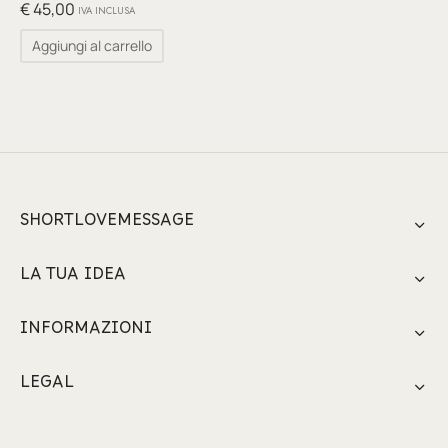
glia
€
45,00
IVA INCLUSA
Aggiungi al carrello
io per Te
ino
poetry
li pezzi unici
SHORTLOVEMESSAGE
te Felici
LA TUA IDEA
tre
INFORMAZIONI
ettini
LEGAL