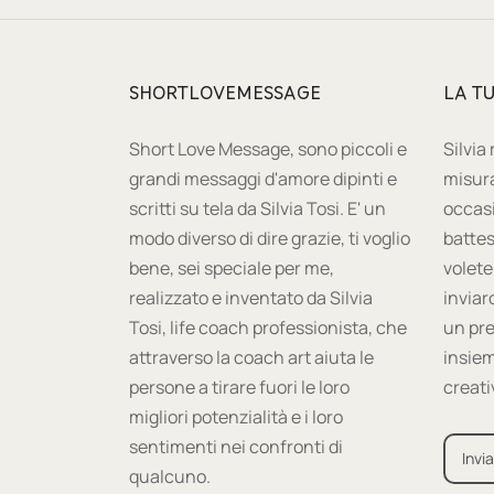
SHORTLOVEMESSAGE
LA T
Short Love Message, sono piccoli e
Silvia
grandi messaggi d'amore dipinti e
misura
scritti su tela da Silvia Tosi. E' un
occas
modo diverso di dire grazie, ti voglio
battes
bene, sei speciale per me,
volete
realizzato e inventato da Silvia
inviar
Tosi, life coach professionista, che
un pre
attraverso la coach art aiuta le
insiem
persone a tirare fuori le loro
creati
migliori potenzialità e i loro
sentimenti nei confronti di
Invia
qualcuno.