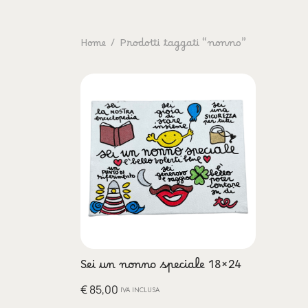
Home
/
Prodotti taggati “nonno”
Sei un nonno speciale 18×24
€
85,00
IVA INCLUSA