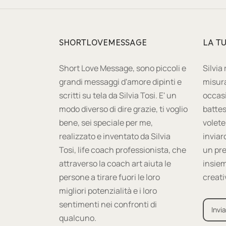
SHORTLOVEMESSAGE
LA T
Short Love Message, sono piccoli e
Silvia
grandi messaggi d'amore dipinti e
misura
scritti su tela da Silvia Tosi. E' un
occas
modo diverso di dire grazie, ti voglio
battes
bene, sei speciale per me,
volete
realizzato e inventato da Silvia
inviar
Tosi, life coach professionista, che
un pre
attraverso la coach art aiuta le
insiem
persone a tirare fuori le loro
creati
migliori potenzialità e i loro
sentimenti nei confronti di
Invia
qualcuno.