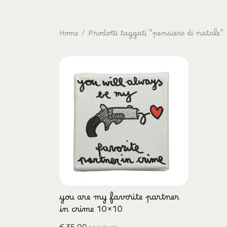
Home
/
Prodotti taggati “pensiero di natale”
you are my favorite partner
in crime 10×10
€
35,00