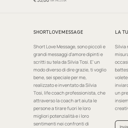
IVA INCLUSA
SHORTLOVEMESSAGE
LA T
Short Love Message, sono piccoli e
Silvia
grandi messaggi d'amore dipinti e
misura
scritti su tela da Silvia Tosi. E' un
occas
modo diverso di dire grazie, ti voglio
battes
bene, sei speciale per me,
volete
realizzato e inventato da Silvia
inviar
Tosi, life coach professionista, che
un pre
attraverso la coach art aiuta le
insiem
persone a tirare fuori le loro
creati
migliori potenzialità e i loro
sentimenti nei confronti di
Invia