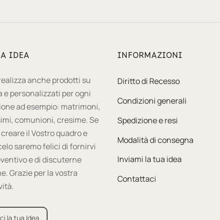
UA IDEA
INFORMAZIONI
 realizza anche prodotti su
Diritto di Recesso
 e personalizzati per ogni
Condizioni generali
ione ad esempio: matrimoni,
imi, comunioni, cresime. Se
Spedizione e resi
 creare il Vostro quadro e
Modalità di consegna
celo saremo felici di fornirvi
ventivo e di discuterne
Inviami la tua idea
e. Grazie per la vostra
Contattaci
vità.
ci la tua Idea