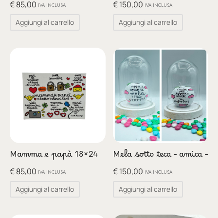
glia
€
85,00
€
150,00
IVA INCLUSA
IVA INCLUSA
Aggiungi al carrello
Aggiungi al carrello
io per Te
ino
poetry
li pezzi unici
te Felici
tre
Mamma e papà 18×24
Mela sotto teca – amica –
ettini
€
85,00
€
150,00
IVA INCLUSA
IVA INCLUSA
Aggiungi al carrello
Aggiungi al carrello