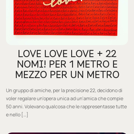
glia
io per Te
ino
poetry
LOVE LOVE LOVE + 22
li pezzi unici
NOMI! PER 1 METRO E
MEZZO PER UN METRO
te Felici
tre
Un gruppo di amiche, per la precisione 22, decidono di
voler regalare un’opera unica ad un’amica che compie
ettini
50 anni. Volevano qualcosa che le rappresentasse tutte
e nello […]