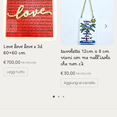
Love love love e 3d
tavoletta 12cm x 8 cm
60×60 cm
vieni con me nell’isola
€
700,00
IVA INCLUSA
che non c’è
Leggi tutto
€
30,00
IVA INCLUSA
Aggiungi al carrello