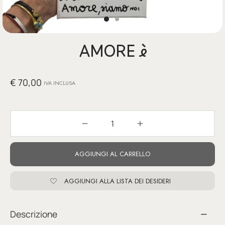
glia
io per Te
AMORE è
ino
poetry
€
70,00
IVA INCLUSA
li pezzi unici
te Felici
tre
AGGIUNGI AL CARRELLO
ettini
AGGIUNGI ALLA LISTA DEI DESIDERI
Descrizione