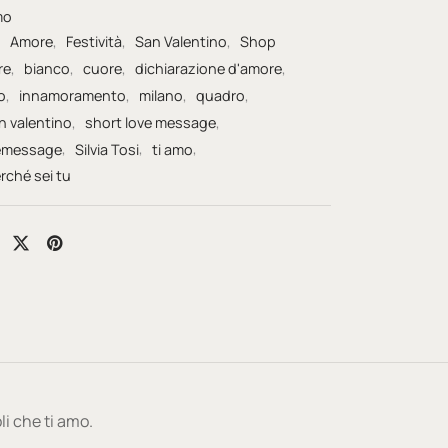
mo
:
Amore
,
Festività
,
San Valentino
,
Shop
re
,
bianco
,
cuore
,
dichiarazione d'amore
,
o
,
innamoramento
,
milano
,
quadro
,
n valentino
,
short love message
,
emessage
,
Silvia Tosi
,
ti amo
,
rché sei tu
li che ti amo.