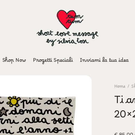
Shop Now
Progetti Speciali
Inviami la tua idea
Home
/
S
Ti a
20×
€
85,00