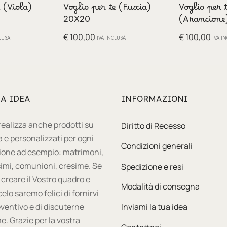
 (Viola)
Voglio per te (Fuxia)
Voglio per 
20X20
(Arancione
€
100,00
€
100,00
LUSA
IVA INCLUSA
IVA I
UA IDEA
INFORMAZIONI
 realizza anche prodotti su
Diritto di Recesso
 e personalizzati per ogni
Condizioni generali
ione ad esempio: matrimoni,
imi, comunioni, cresime. Se
Spedizione e resi
 creare il Vostro quadro e
Modalità di consegna
celo saremo felici di fornirvi
ventivo e di discuterne
Inviami la tua idea
e. Grazie per la vostra