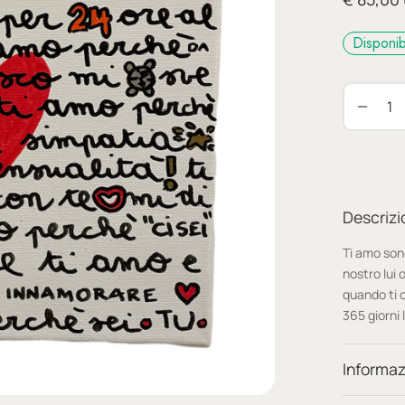
Disponib
Descrizi
Ti amo sono
nostro lui 
quando ti 
365 giorni 
Informaz