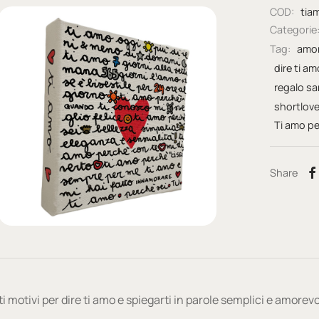
COD:
tia
Categorie
Tag:
amo
dire ti am
regalo sa
shortlov
Ti amo pe
Share
 motivi per dire ti amo e spiegarti in parole semplici e amorevo