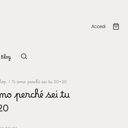
Accedi
Blog
hop
/
Ti amo perché sei tu 20×20
mo perché sei tu
20