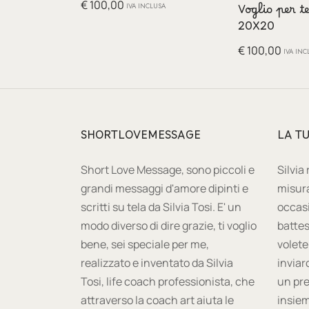
€
100,00
IVA INCLUSA
Voglio per te
20X20
€
100,00
IVA INC
SHORTLOVEMESSAGE
LA T
Short Love Message, sono piccoli e
Silvia
grandi messaggi d'amore dipinti e
misura
scritti su tela da Silvia Tosi. E' un
occas
modo diverso di dire grazie, ti voglio
battes
bene, sei speciale per me,
volete
realizzato e inventato da Silvia
inviar
Tosi, life coach professionista, che
un pre
attraverso la coach art aiuta le
insiem