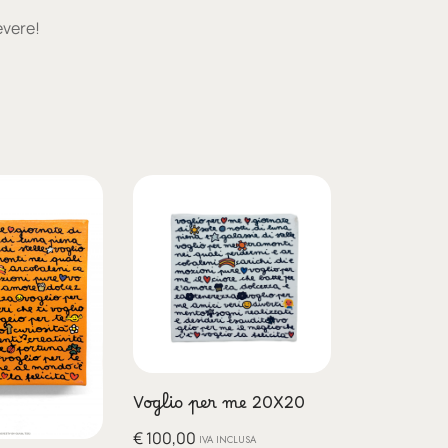
evere!
Voglio per me 20X20
€
100,00
IVA INCLUSA