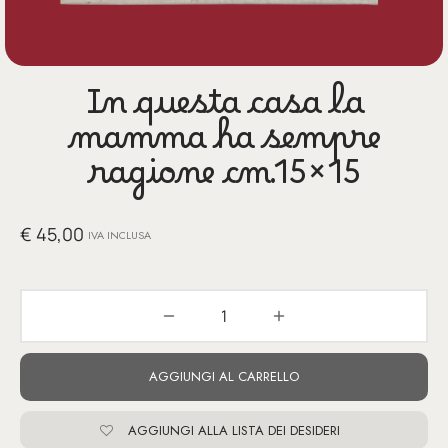
glia
io per Te
In questa casa la
ino
mamma ha sempre
poetry
ragione cm.15×15
li pezzi unici
€
45,00
IVA INCLUSA
te Felici
tre
ettini
AGGIUNGI AL CARRELLO
AGGIUNGI ALLA LISTA DEI DESIDERI