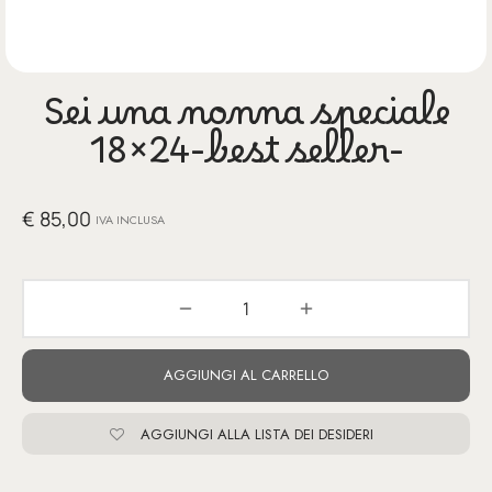
glia
io per Te
Sei una nonna speciale
ino
18×24-best seller-
poetry
€
85,00
li pezzi unici
IVA INCLUSA
te Felici
tre
AGGIUNGI AL CARRELLO
ettini
AGGIUNGI ALLA LISTA DEI DESIDERI