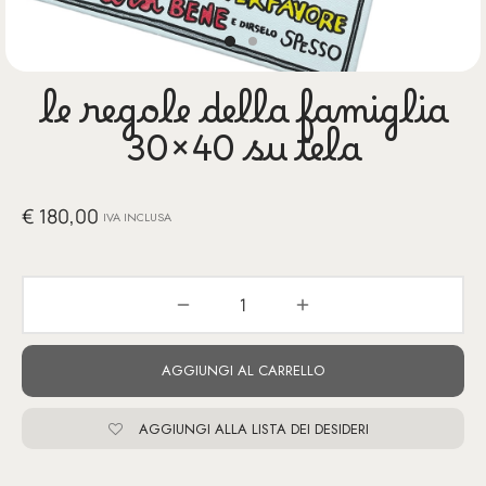
glia
io per Te
le regole della famiglia
ino
30×40 su tela
poetry
€
180,00
li pezzi unici
IVA INCLUSA
te Felici
tre
AGGIUNGI AL CARRELLO
ettini
AGGIUNGI ALLA LISTA DEI DESIDERI