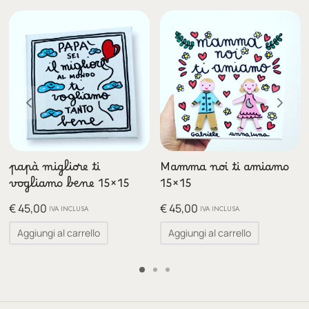
papà migliore ti
Mamma noi ti amiamo
vogliamo bene 15×15
15×15
€
45,00
€
45,00
IVA INCLUSA
IVA INCLUSA
Aggiungi al carrello
Aggiungi al carrello