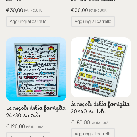
30×40
30×30-best seller-
glia
€
30,00
€
30,00
IVA INCLUSA
IVA INCLUSA
io per Te
Aggiungi al carrello
Aggiungi al carrello
ino
poetry
li pezzi unici
te Felici
tre
le regole della famiglia
ettini
Le regole della famiglia
30×40 su tela
24×30 su tela
€
180,00
IVA INCLUSA
€
120,00
IVA INCLUSA
Aggiungi al carrello