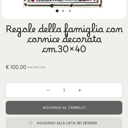
glia
io per Te
Regole della famiglia con
ino
cornice decorata
poetry
cm.30×40
li pezzi unici
€
100,00
IVA INCLUSA
te Felici
tre
ettini
AGGIUNGI AL CARRELLO
AGGIUNGI ALLA LISTA DEI DESIDERI