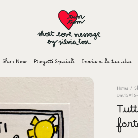
Shop Now
Progetti Speciali
Inviami la tua idea
Home
/
S
cm.15×15-
Tutt
fort