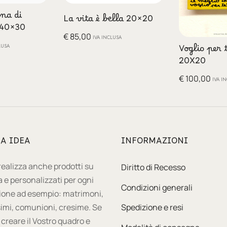
ena di
La vita è bella 20×20
e 40×30
€
85,00
IVA INCLUSA
LUSA
Voglio per 
20X20
€
100,00
IVA I
UA IDEA
INFORMAZIONI
 realizza anche prodotti su
Diritto di Recesso
 e personalizzati per ogni
Condizioni generali
ione ad esempio: matrimoni,
imi, comunioni, cresime. Se
Spedizione e resi
 creare il Vostro quadro e