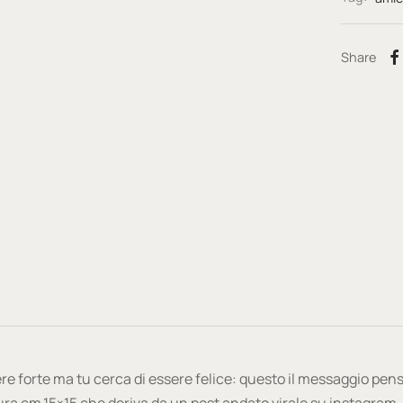
Share
ere forte ma tu cerca di essere felice: questo il messaggio pens
a cm.15×15 che deriva da un post andato virale su instagram.