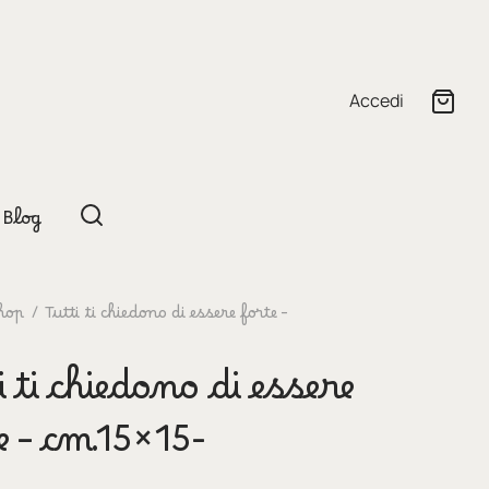
Accedi
Blog
hop
/
Tutti ti chiedono di essere forte –
i ti chiedono di essere
e – cm.15×15-