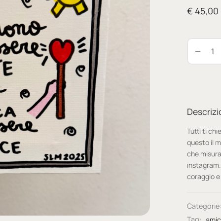
€
45,00
Descrizi
Tutti ti ch
questo il 
che misura
instagram. 
coraggio e 
Categorie
Tag:
ami