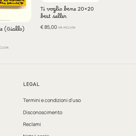
Ti voglio bene 20×20
best seller
€
85,00
IVA INCLUSA
te (Giallo)
NCLUSA
LEGAL
Termini e condizioni d’uso
Disconoscimento
Reclami