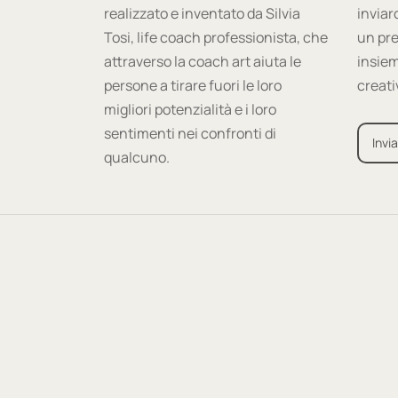
realizzato e inventato da Silvia
inviar
Tosi, life coach professionista, che
un pre
attraverso la coach art aiuta le
insiem
persone a tirare fuori le loro
creati
migliori potenzialità e i loro
sentimenti nei confronti di
Invia
qualcuno.