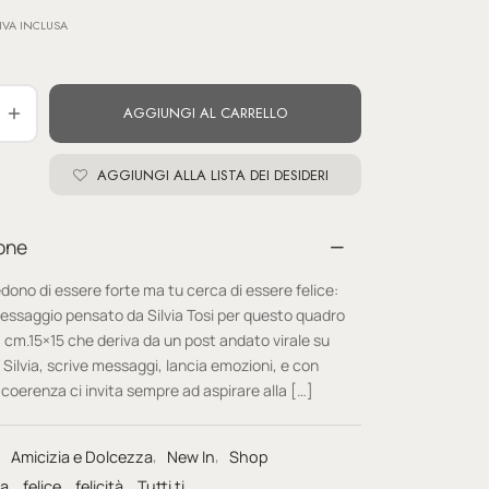
IVA INCLUSA
AGGIUNGI AL CARRELLO
AGGIUNGI ALLA LISTA DEI DESIDERI
one
iedono di essere forte ma tu cerca di essere felice:
messaggio pensato da Silvia Tosi per questo quadro
 cm.15×15 che deriva da un post andato virale su
Silvia, scrive messaggi, lancia emozioni, e con
coerenza ci invita sempre ad aspirare alla […]
:
Amicizia e Dolcezza
,
New In
,
Shop
ca
,
felice
,
felicità
,
Tutti ti