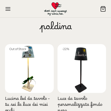
poldina
Out of Stock
-
22
%
P NOW
In
izia e Dolcezza
re
Lucina led da tavolo –
Luce da tavolo
ini
tu sei la luce dei miei
personalizzata fondo