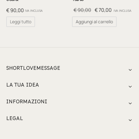
occhi
nero
glia
Il prezzo
Il prezzo
€
90,00
€
70,00
€
90,00
IVA INCLUSA
IVA INCLUSA
io per Te
originale
attuale
Leggi tutto
Aggiungi al carrello
era:
è:
ino
€ 90,00.
€ 70,00.
poetry
li pezzi unici
SHORTLOVEMESSAGE
te Felici
LA TUA IDEA
tre
INFORMAZIONI
ettini
LEGAL