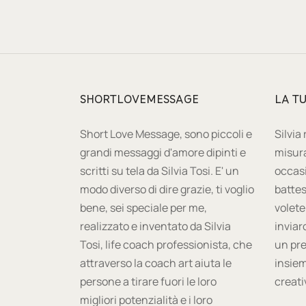
SHORTLOVEMESSAGE
LA T
Short Love Message, sono piccoli e
Silvia
grandi messaggi d'amore dipinti e
misura
scritti su tela da Silvia Tosi. E' un
occas
modo diverso di dire grazie, ti voglio
battes
bene, sei speciale per me,
volete
realizzato e inventato da Silvia
inviar
Tosi, life coach professionista, che
un pre
attraverso la coach art aiuta le
insiem
persone a tirare fuori le loro
creati
migliori potenzialità e i loro