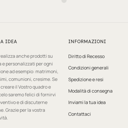
All posts loaded.
UA IDEA
INFORMAZIONI
 realizza anche prodotti su
Diritto di Recesso
 e personalizzati per ogni
Condizioni generali
ione ad esempio: matrimoni,
imi, comunioni, cresime. Se
Spedizione e resi
 creare il Vostro quadro e
Modalità di consegna
celo saremo felici di fornirvi
ventivo e di discuterne
Inviami la tua idea
e. Grazie per la vostra
Contattaci
vità.