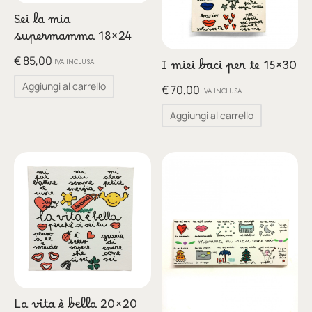
Sei la mia
supermamma 18×24
€
85,00
IVA INCLUSA
I miei baci per te 15×30
Aggiungi al carrello
€
70,00
IVA INCLUSA
Aggiungi al carrello
La vita è bella 20×20