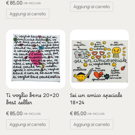
glia
€
85,00
IVA INCLUSA
Aggiungi al carrello
Aggiungi al carrello
io per Te
ino
poetry
li pezzi unici
te Felici
tre
Ti voglio bene 20×20
Sei un amico speciale
best seller
18×24
ettini
€
85,00
€
85,00
IVA INCLUSA
IVA INCLUSA
Aggiungi al carrello
Aggiungi al carrello