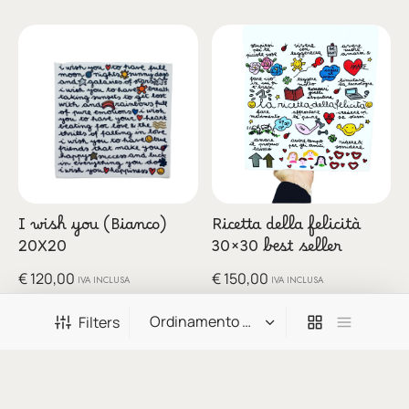
I wish you (Bianco)
Ricetta della felicità
20X20
30×30 best seller
€
120,00
€
150,00
IVA INCLUSA
IVA INCLUSA
Aggiungi al carrello
Aggiungi al carrello
Filters