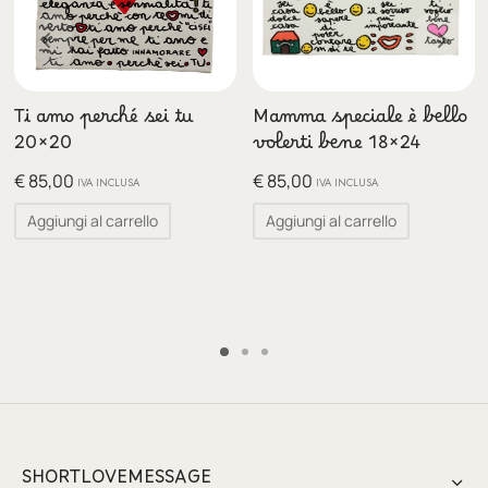
Ti amo perché sei tu
Mamma speciale è bello
20×20
volerti bene 18×24
€
85,00
€
85,00
IVA INCLUSA
IVA INCLUSA
Aggiungi al carrello
Aggiungi al carrello
SHORTLOVEMESSAGE