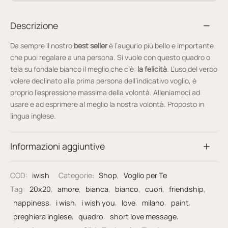
Descrizione
Da sempre il nostro
best seller
è l’augurio più bello e importante
che puoi regalare a una persona. Si vuole con questo quadro o
tela su fondale bianco il meglio che c’è:
la felicità
. L’uso del verbo
volere declinato alla prima persona dell’indicativo voglio, è
proprio l’espressione massima della volontà. Alleniamoci ad
usare e ad esprimere al meglio la nostra volontà. Proposto in
lingua inglese.
Informazioni aggiuntive
COD:
iwish
Categorie:
Shop
,
Voglio per Te
Tag:
20x20
,
amore
,
bianca
,
bianco
,
cuori
,
friendship
,
happiness
,
i wish
,
i wish you
,
love
,
milano
,
paint
,
preghiera inglese
,
quadro
,
short love message
,