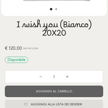
glia
io per Te
I wish you (Bianco)
ino
20X20
poetry
€
120,00
li pezzi unici
IVA INCLUSA
Disponibile
te Felici
tre
ettini
AGGIUNGI AL CARRELLO
AGGIUNGI ALLA LISTA DEI DESIDERI