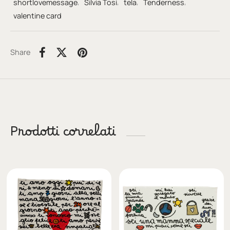
shortlovemessage
,
Silvia Tosi
,
tela
,
Tenderness
,
valentine card
Share
Prodotti correlati